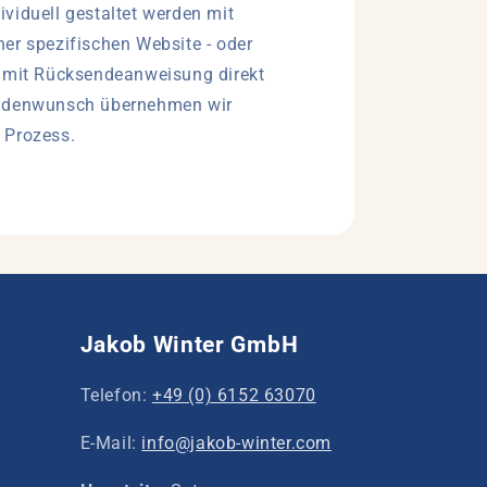
viduell gestaltet werden mit
er spezifischen Website - oder
e mit Rücksendeanweisung direkt
ndenwunsch übernehmen wir
 Prozess.
Jakob Winter GmbH
Telefon:
+49 (0) 6152 63070
E-Mail:
info@jakob-winter.com