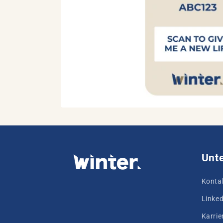
Unt
Konta
Linked
Karrie