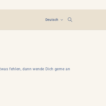
S
Deutsch
p
r
a
c
h
e
 etwas fehlen, dann wende Dich gerne an