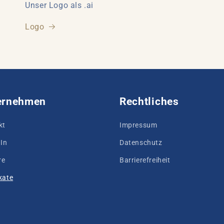
Unser Logo als .ai
Logo
ernehmen
Rechtliches
kt
Impressum
In
Datenschutz
re
Barrierefreiheit
ikate