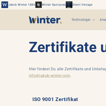
Direkt
zum
Jakob Winter 1886
Winter Guncases
Silent Vintage
Inhalt
Technologie
Anw
Zertifikate
Hier findest Du alle Zertifikate und Unter
info@jakob-winter.com
.
ISO 9001 Zertifikat