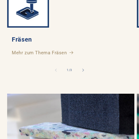
Fräsen
Mehr zum Thema Fräsen
von
1
/
3