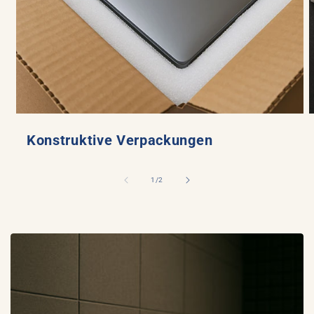
Konstruktive Verpackungen
von
1
/
2