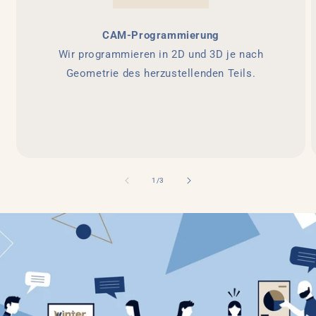
CAM-Programmierung
Wir programmieren in 2D und 3D je nach
Geometrie des herzustellenden Teils.
von
1
/
3