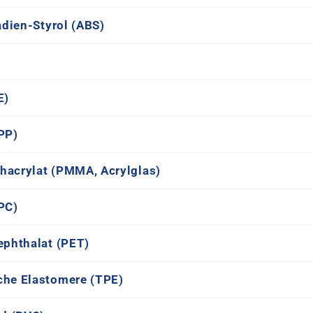
adien-Styrol (ABS)
E)
PP)
hacrylat (PMMA, Acrylglas)
PC)
ephthalat (PET)
che Elastomere (TPE)