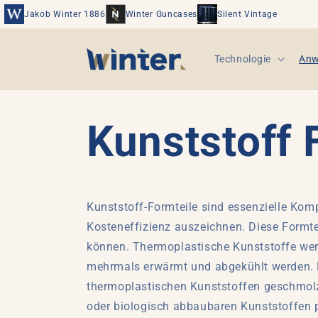
Direkt
zum
Jakob Winter 1886
Winter Guncases
Silent Vintage
Inhalt
Technologie
Anw
Kunststoff 
Kunststoff-Formteile sind essenzielle Kompo
Kosteneffizienz auszeichnen. Diese Formte
können. Thermoplastische Kunststoffe wer
mehrmals erwärmt und abgekühlt werden. Di
thermoplastischen Kunststoffen geschmolz
oder biologisch abbaubaren Kunststoffen p