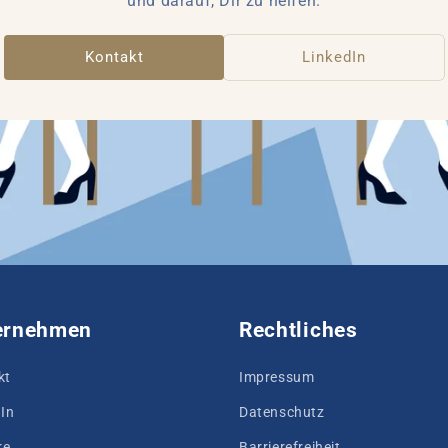
und darauf, Dir zu helfen.
Kontakt
LinkedIn
ernehmen
Rechtliches
kt
Impressum
In
Datenschutz
re
Barrierefreiheit