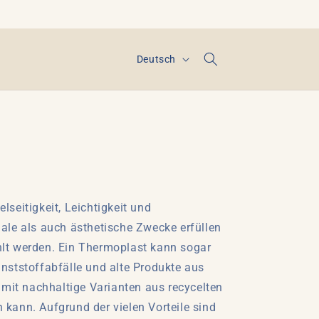
S
Deutsch
p
r
a
c
h
e
lseitigkeit, Leichtigkeit und
ale als auch ästhetische Zwecke erfüllen
hlt werden. Ein Thermoplast kann sogar
nststoffabfälle und alte Produkte aus
it nachhaltige Varianten aus recycelten
kann. Aufgrund der vielen Vorteile sind