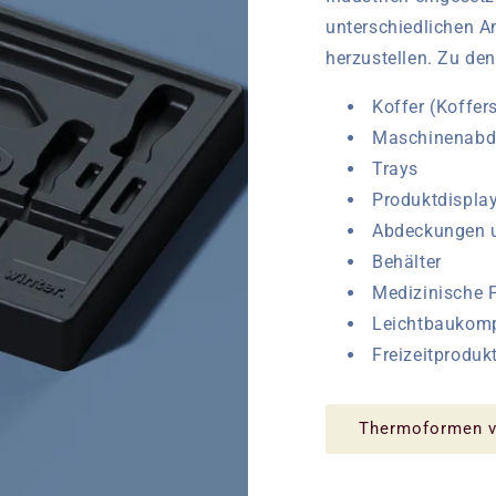
unterschiedlichen 
herzustellen. Zu de
Koffer (Koffer
Maschinenabd
Trays
Produktdispla
Abdeckungen u
Behälter
Medizinische 
Leichtbaukom
Freizeitproduk
Thermoformen v