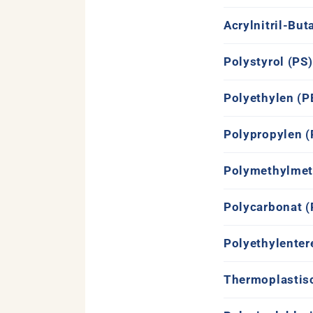
E
Acrylnitril-But
i
n
Polystyrol (PS)
k
Polyethylen (P
l
a
Polypropylen (
p
Polymethylmet
p
b
Polycarbonat (
a
Polyethylenter
r
e
Thermoplastis
r