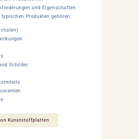
Anforderungen und Eigenschaften
n typischen Produkten gehören:
schalen)
eckungen
ys
nd Schilder
Formteile
ponenten
te
on Kunststoffplatten