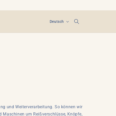
S
Deutsch
p
r
a
c
h
e
ung und Weiterverarbeitung. So können wir
nd Maschinen um Reißverschlüsse, Knöpfe,