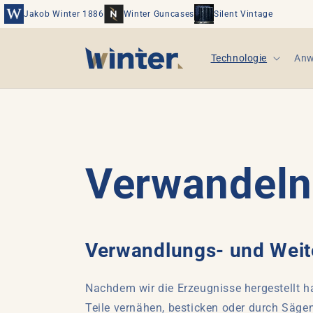
Direkt
zum
Jakob Winter 1886
Winter Guncases
Silent Vintage
Inhalt
Technologie
Anw
Verwandeln
Verwandlungs- und Weite
Nachdem wir die Erzeugnisse hergestellt h
Teile vernähen, besticken oder durch Säg