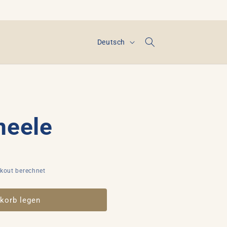
S
Deutsch
p
r
a
c
neele
h
e
kout berechnet
korb legen