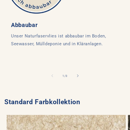
Abbaubar
Unser Naturfaservlies ist abbaubar im Boden,
Seewasser, Mülldeponie und in Kläranlagen.
von
1
/
3
Standard Farbkollektion