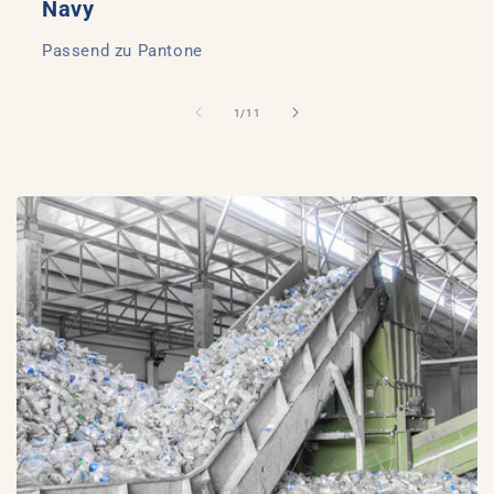
Navy
Passend zu Pantone
von
1
/
11