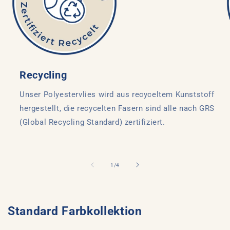
Recycling
Unser Polyestervlies wird aus recyceltem Kunststoff
hergestellt, die recycelten Fasern sind alle nach GRS
(Global Recycling Standard) zertifiziert.
von
1
/
4
Standard Farbkollektion