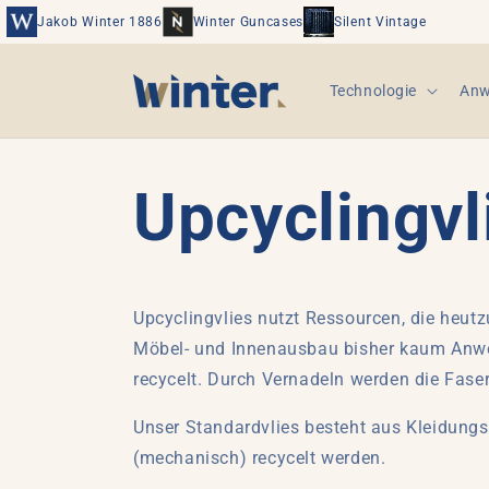
Direkt
zum
Jakob Winter 1886
Winter Guncases
Silent Vintage
Inhalt
Technologie
Anw
Upcyclingvl
Upcyclingvlies nutzt Ressourcen, die heutz
Möbel- und Innenausbau bisher kaum Anwen
recycelt. Durch Vernadeln werden die Fase
Unser Standardvlies besteht aus Kleidungsa
(mechanisch) recycelt werden.