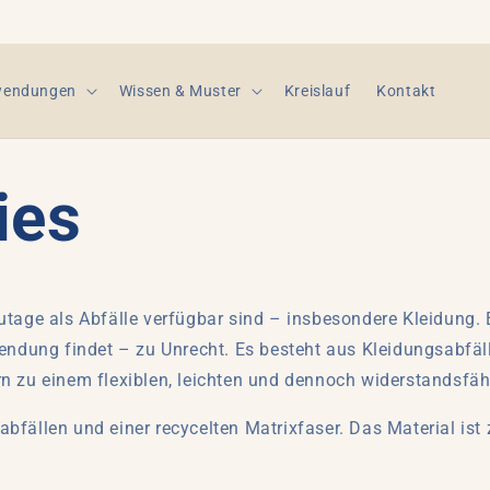
endungen
Wissen & Muster
Kreislauf
Kontakt
ies
utage als Abfälle verfügbar sind – insbesondere Kleidung. E
dung findet – zu Unrecht. Es besteht aus Kleidungsabfäll
rn zu einem flexiblen, leichten und dennoch widerstandsfäh
bfällen und einer recycelten Matrixfaser.
Das Material ist