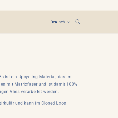
S
Deutsch
p
r
a
c
h
e
s ist ein Upcycling Material, das im
en mit Matrixfaser und ist damit 100%
igen Vlies verarbeitet werden.
 zirkulär und kann im Closed Loop