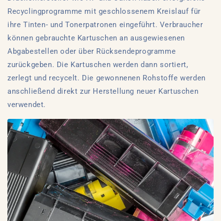
Recyclingprogramme mit geschlossenem Kreislauf für
ihre Tinten- und Tonerpatronen eingeführt. Verbraucher
können gebrauchte Kartuschen an ausgewiesenen
Abgabestellen oder über Rücksendeprogramme
zurückgeben. Die Kartuschen werden dann sortiert,
zerlegt und recycelt. Die gewonnenen Rohstoffe werden
anschließend direkt zur Herstellung neuer Kartuschen
verwendet.