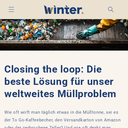
Direkt
zum
Inhalt
Closing the loop: Die
beste Lösung für unser
weltweites Müllproblem
Wie oft wirft man täglich etwas in die Mülltonne, sei es
der To Go-Kaffeebecher, den Versandkarton von Amazon
oder der zerbrochene Teller? Und wie oft denkt man