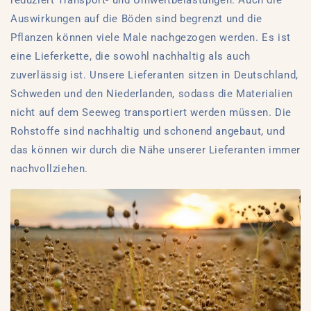
reduziert Transport- und Umweltbelastungen. Auch die
Auswirkungen auf die Böden sind begrenzt und die
Pflanzen können viele Male nachgezogen werden. Es ist
eine Lieferkette, die sowohl nachhaltig als auch
zuverlässig ist. Unsere Lieferanten sitzen in Deutschland,
Schweden und den Niederlanden, sodass die Materialien
nicht auf dem Seeweg transportiert werden müssen. Die
Rohstoffe sind nachhaltig und schonend angebaut, und
das können wir durch die Nähe unserer Lieferanten immer
nachvollziehen.