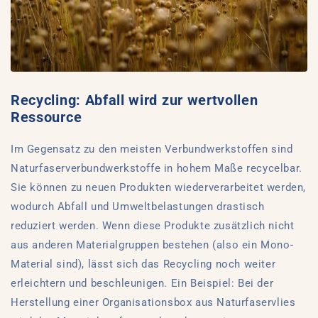
Recycling: Abfall wird zur wertvollen
Ressource
Im Gegensatz zu den meisten Verbundwerkstoffen sind
Naturfaserverbundwerkstoffe in hohem Maße recycelbar.
Sie können zu neuen Produkten wiederverarbeitet werden,
wodurch Abfall und Umweltbelastungen drastisch
reduziert werden. Wenn diese Produkte zusätzlich nicht
aus anderen Materialgruppen bestehen (also ein Mono-
Material sind), lässt sich das Recycling noch weiter
erleichtern und beschleunigen. Ein Beispiel: Bei der
Herstellung einer Organisationsbox aus Naturfaservlies